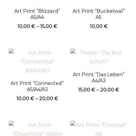
Art Print “Blizzard”
Art Print “Buckelwal”
A5/A4
A5
Preisspanne:
10,00
€
–
15,00
€
10,00
€
10,00 €
Dieses
bis
Produkt
15,00 €
weist
mehrere
Varianten
Art Print “Das Leben”
auf.
A4/A3
Art Print “Connected”
Die
A5/A4/A3
Preiss
15,00
€
–
20,00
€
15,00 
Optionen
Preisspanne:
10,00
€
–
20,00
€
Dieses
bis
10,00 €
können
Dieses
Produkt
20,00 
bis
auf
Produkt
weist
20,00 €
der
weist
mehrere
Produktseite
mehrere
Varianten