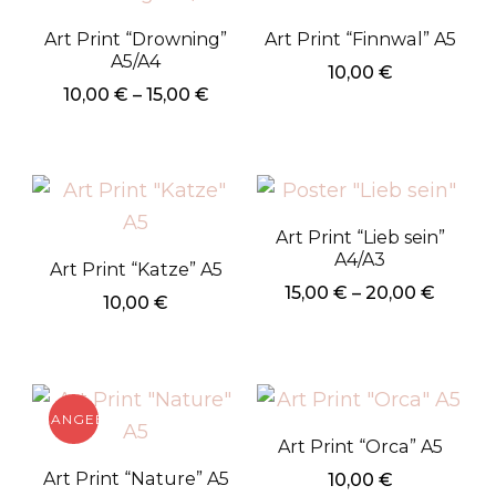
gewählt
Varianten
auf.
Art Print “Drowning”
Art Print “Finnwal” A5
werden
auf.
Die
A5/A4
10,00
€
Die
Optionen
Preisspanne:
10,00
€
–
15,00
€
10,00 €
Optionen
können
Dieses
bis
können
auf
Produkt
15,00 €
auf
der
weist
der
Produktseite
mehrere
Art Print “Lieb sein”
Produktseite
gewählt
Varianten
A4/A3
Art Print “Katze” A5
gewählt
werden
auf.
Preiss
15,00
€
–
20,00
€
10,00
€
werden
15,00 
Die
Dieses
bis
Optionen
Produkt
20,00 
können
weist
auf
ANGEBOT!
mehrere
Art Print “Orca” A5
der
Varianten
Art Print “Nature” A5
10,00
€
Produktseite
auf.