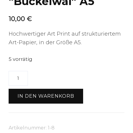
“Buckelwal” A5
10,00
€
Hochwertiger Art Print auf strukturiertem
Art-Papier, in der Größe A5.
5 vorrätig
Art
Print
"Buckelwal"
IN DEN WARENKORB
A5
Menge
Artikelnummer:
1-8