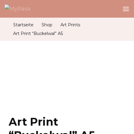
MyRasa
Illustration & Design
Startseite
Shop
Art Prints
Art Print “Buckelwal” A5
Art Print