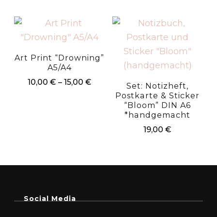
Art Print “Drowning”
A5/A4
Preisspanne:
10,00
€
–
15,00
€
Set: Notizheft,
10,00 €
Postkarte & Sticker
Dieses
bis
“Bloom” DIN A6
Produkt
15,00 €
*handgemacht
weist
19,00
€
mehrere
Varianten
auf.
Die
Optionen
Social Media
können