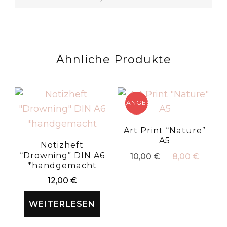
Ähnliche Produkte
ANGEBOT!
Art Print “Nature”
A5
Notizheft
“Drowning” DIN A6
Ursprüngliche
Aktue
10,00
€
8,00
€
*handgemacht
Preis
Preis
war:
ist:
12,00
€
10,00 €
8,00 
WEITERLESEN