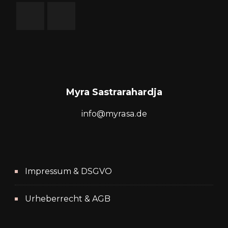
auf
der
Produktseite
gewählt
werden
Myra Sastrarahardja
info@myrasa.de
Impressum & DSGVO
Urheberrecht & AGB