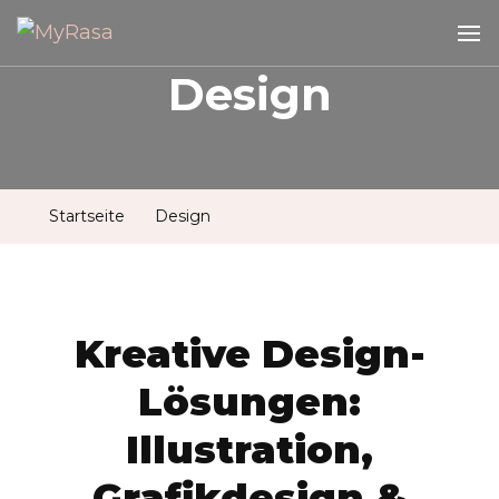
MyRasa
Illustration & Design
Design
Startseite
Design
Kreative Design-
Lösungen:
Illustration,
Grafikdesign &