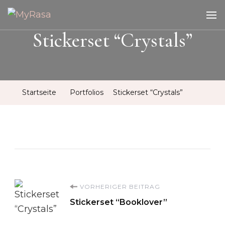
MyRasa
Illustration & Design
Stickerset “Crystals”
Startseite
Portfolios
Stickerset “Crystals”
Beitragsnavigation
VORHERIGER BEITRAG
Stickerset “Booklover”