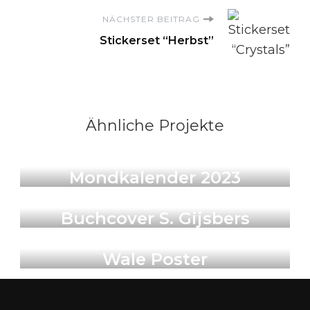
NÄCHSTER BEITRAG
Stickerset “Herbst”
Ähnliche Projekte
Illustration & Art Prints
Mondkalender 2023
Buchcover
Buchcover S. Gijsbers
Illustration & Art Prints
Wale Poster