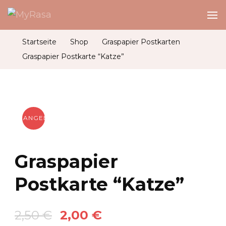
MyRasa
Illustration & Design
Startseite
Shop
Graspapier Postkarten
Graspapier Postkarte “Katze”
ANGEBOT!
Graspapier
Postkarte “Katze”
Ursprünglicher
Aktueller
2,50
€
2,00
€