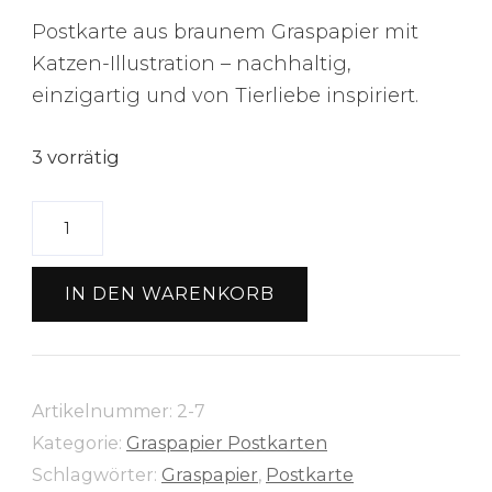
Preis
Preis
Postkarte aus braunem Graspapier mit
war:
ist:
Katzen-Illustration – nachhaltig,
2,50 €
2,00 €.
einzigartig und von Tierliebe inspiriert.
3 vorrätig
Graspapier
Postkarte
"Katze"
IN DEN WARENKORB
Menge
Artikelnummer:
2-7
Kategorie:
Graspapier Postkarten
Schlagwörter:
Graspapier
,
Postkarte