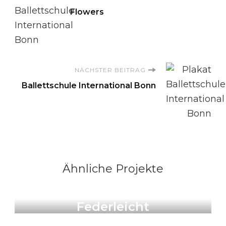
Beitragsnavigation
Flowers
NÄCHSTER BEITRAG
Ballettschule International Bonn
Ähnliche Projekte
Illustration & Art Prints
Federleicht
Produkte
Blockprint