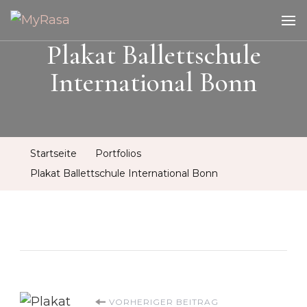
MyRasa
Illustration & Design
Plakat Ballettschule
International Bonn
Startseite
Portfolios
Plakat Ballettschule International Bonn
VORHERIGER BEITRAG