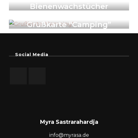
Bienenwachstücher
Illustration & Art Prints
Karten
Produkte
Grußkarte “Camping”
Social Media
Myra Sastrarahardja
info@myrasa.de