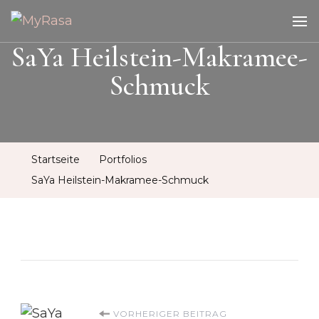
MyRasa
Illustration & Design
SaYa Heilstein-Makramee-
Schmuck
Startseite
Portfolios
SaYa Heilstein-Makramee-Schmuck
VORHERIGER BEITRAG