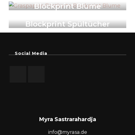
Blockprint Blume
Produkte
Blockprint Spültücher
Social Media
Myra Sastrarahardja
info@myrasa.de